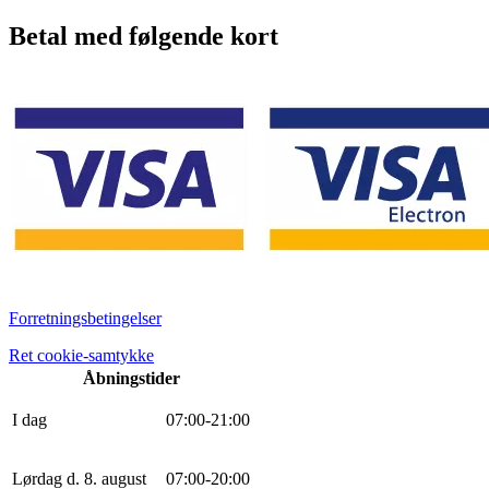
Betal med følgende kort
Forretningsbetingelser
Ret cookie-samtykke
Åbningstider
I dag
0
7
:
0
0
-
21
:
0
0
Lørdag d. 8. august
0
7
:
0
0
-
20
:
0
0