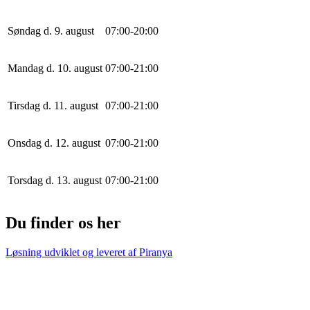
Søndag d. 9. august
0
7
:
0
0
-
20
:
0
0
Mandag d. 10. august
0
7
:
0
0
-
21
:
0
0
Tirsdag d. 11. august
0
7
:
0
0
-
21
:
0
0
Onsdag d. 12. august
0
7
:
0
0
-
21
:
0
0
Torsdag d. 13. august
0
7
:
0
0
-
21
:
0
0
Du finder os her
Løsning udviklet og leveret af
Piranya