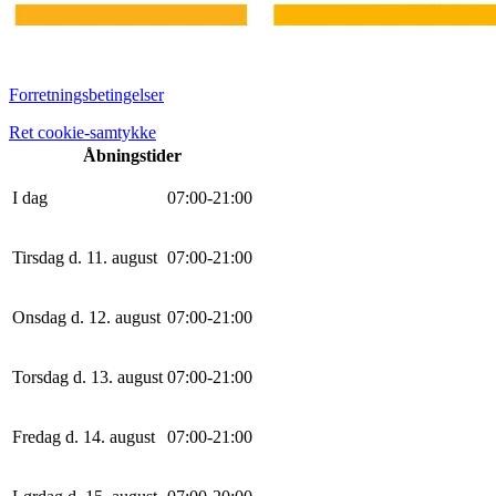
Forretningsbetingelser
Ret cookie-samtykke
Åbningstider
I dag
0
7
:
0
0
-
21
:
0
0
Tirsdag d. 11. august
0
7
:
0
0
-
21
:
0
0
Onsdag d. 12. august
0
7
:
0
0
-
21
:
0
0
Torsdag d. 13. august
0
7
:
0
0
-
21
:
0
0
Fredag d. 14. august
0
7
:
0
0
-
21
:
0
0