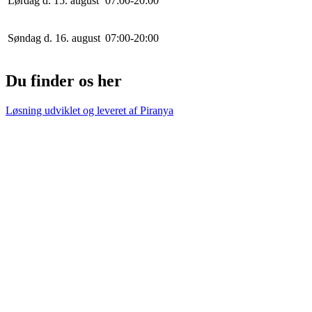
Lørdag d. 15. august
0
7
:
0
0
-
20
:
0
0
Søndag d. 16. august
0
7
:
0
0
-
20
:
0
0
Du finder os her
Løsning udviklet og leveret af
Piranya