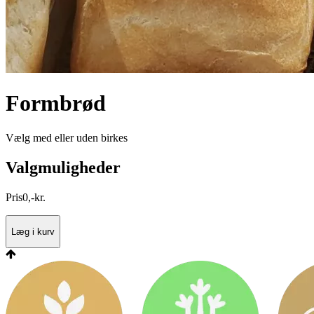
Formbrød
Vælg med eller uden birkes
Valgmuligheder
Pris
0
,
-
kr.
Læg i kurv