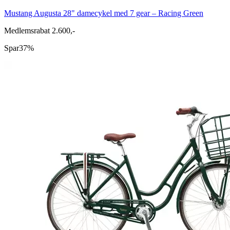
Mustang Augusta 28" damecykel med 7 gear – Racing Green
Medlemsrabat 2.600,-
Spar
37%