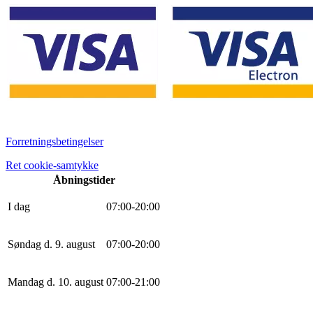
Forretningsbetingelser
Ret cookie-samtykke
Åbningstider
I dag
0
7
:
0
0
-
20
:
0
0
Søndag d. 9. august
0
7
:
0
0
-
20
:
0
0
Mandag d. 10. august
0
7
:
0
0
-
21
:
0
0