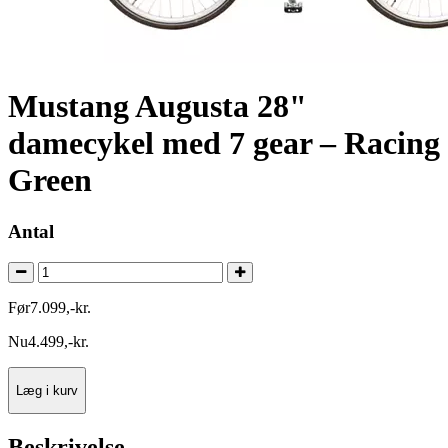
Mustang Augusta 28"
damecykel med 7 gear – Racing
Green
Antal
Før
7.099
,
-
kr.
Nu
4.499
,
-
kr.
Læg i kurv
Beskrivelse