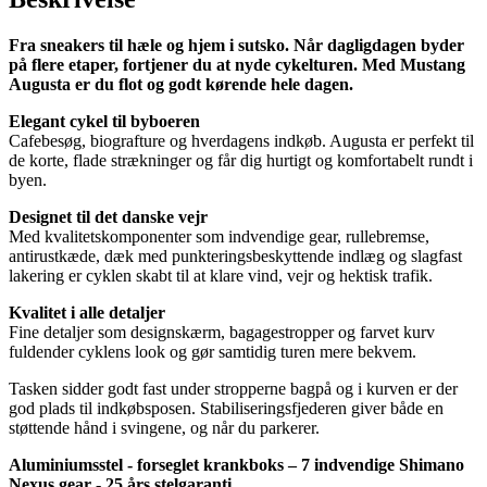
Fra sneakers til hæle og hjem i sutsko. Når dagligdagen byder
på flere etaper, fortjener du at nyde cykelturen. Med Mustang
Augusta er du flot og godt kørende hele dagen.
Elegant cykel til byboeren
Cafebesøg, biografture og hverdagens indkøb. Augusta er perfekt til
de korte, flade strækninger og får dig hurtigt og komfortabelt rundt i
byen.
Designet til det danske vejr
Med kvalitetskomponenter som indvendige gear, rullebremse,
antirustkæde, dæk med punkteringsbeskyttende indlæg og slagfast
lakering er cyklen skabt til at klare vind, vejr og hektisk trafik.
Kvalitet i alle detaljer
Fine detaljer som designskærm, bagagestropper og farvet kurv
fuldender cyklens look og gør samtidig turen mere bekvem.
Tasken sidder godt fast under stropperne bagpå og i kurven er der
god plads til indkøbsposen. Stabiliseringsfjederen giver både en
støttende hånd i svingene, og når du parkerer.
Aluminiumsstel - forseglet krankboks – 7 indvendige Shimano
Nexus gear - 25 års stelgaranti