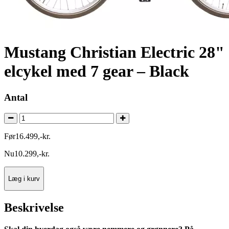
Mustang Christian Electric 28"
elcykel med 7 gear – Black
Antal
Før
16.499
,
-
kr.
Nu
10.299
,
-
kr.
Læg i kurv
Beskrivelse