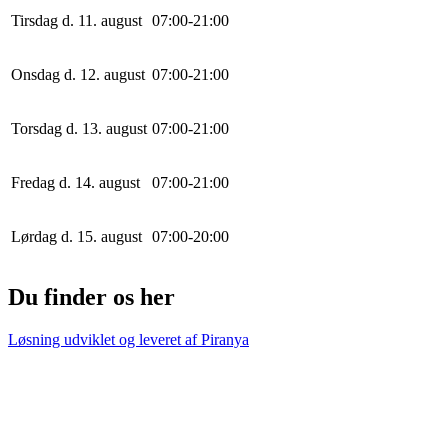
Tirsdag d. 11. august
0
7
:
0
0
-
21
:
0
0
Onsdag d. 12. august
0
7
:
0
0
-
21
:
0
0
Torsdag d. 13. august
0
7
:
0
0
-
21
:
0
0
Fredag d. 14. august
0
7
:
0
0
-
21
:
0
0
Lørdag d. 15. august
0
7
:
0
0
-
20
:
0
0
Du finder os her
Løsning udviklet og leveret af
Piranya