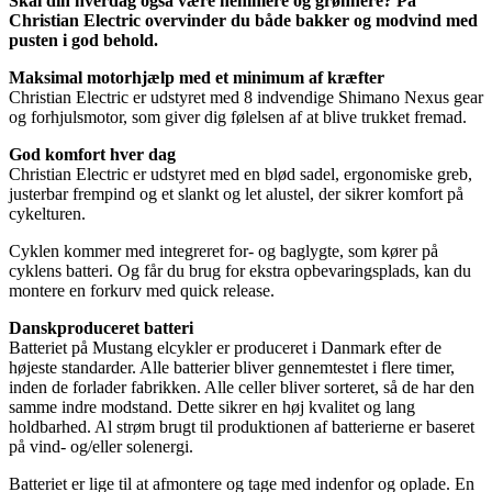
Skal din hverdag også være nemmere og grønnere? På
Christian Electric overvinder du både bakker og modvind med
pusten i god behold.
Maksimal motorhjælp med et minimum af kræfter
Christian Electric er udstyret med 8 indvendige Shimano Nexus gear
og forhjulsmotor, som giver dig følelsen af at blive trukket fremad.
God komfort hver dag
Christian Electric er udstyret med en blød sadel, ergonomiske greb,
justerbar frempind og et slankt og let alustel, der sikrer komfort på
cykelturen.
Cyklen kommer med integreret for- og baglygte, som kører på
cyklens batteri. Og får du brug for ekstra opbevaringsplads, kan du
montere en forkurv med quick release.
Danskproduceret batteri
Batteriet på Mustang elcykler er produceret i Danmark efter de
højeste standarder. Alle batterier bliver gennemtestet i flere timer,
inden de forlader fabrikken. Alle celler bliver sorteret, så de har den
samme indre modstand. Dette sikrer en høj kvalitet og lang
holdbarhed. Al strøm brugt til produktionen af batterierne er baseret
på vind- og/eller solenergi.
Batteriet er lige til at afmontere og tage med indenfor og oplade. En