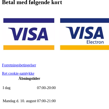
Betal med følgende kort
Forretningsbetingelser
Ret cookie-samtykke
Åbningstider
I dag
0
7
:
0
0
-
20
:
0
0
Mandag d. 10. august
0
7
:
0
0
-
21
:
0
0