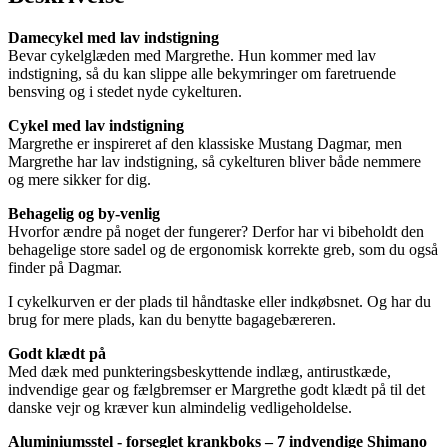
Damecykel med lav indstigning
Bevar cykelglæden med Margrethe. Hun kommer med lav
indstigning, så du kan slippe alle bekymringer om faretruende
bensving og i stedet nyde cykelturen.
Cykel med lav indstigning
Margrethe er inspireret af den klassiske Mustang Dagmar, men
Margrethe har lav indstigning, så cykelturen bliver både nemmere
og mere sikker for dig.
Behagelig og by-venlig
Hvorfor ændre på noget der fungerer? Derfor har vi bibeholdt den
behagelige store sadel og de ergonomisk korrekte greb, som du også
finder på Dagmar.
I cykelkurven er der plads til håndtaske eller indkøbsnet. Og har du
brug for mere plads, kan du benytte bagagebæreren.
Godt klædt på
Med dæk med punkteringsbeskyttende indlæg, antirustkæde,
indvendige gear og fælgbremser er Margrethe godt klædt på til det
danske vejr og kræver kun almindelig vedligeholdelse.
Aluminiumsstel - forseglet krankboks – 7 indvendige Shimano