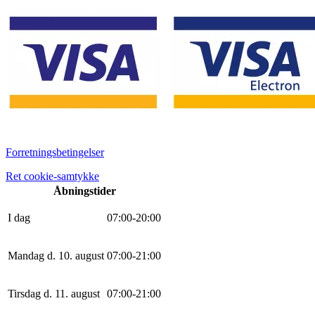
Forretningsbetingelser
Ret cookie-samtykke
Åbningstider
I dag
0
7
:
0
0
-
20
:
0
0
Mandag d. 10. august
0
7
:
0
0
-
21
:
0
0
Tirsdag d. 11. august
0
7
:
0
0
-
21
:
0
0