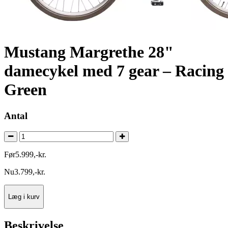
Mustang Margrethe 28"
damecykel med 7 gear – Racing
Green
Antal
Før
5.999
,
-
kr.
Nu
3.799
,
-
kr.
Læg i kurv
Beskrivelse