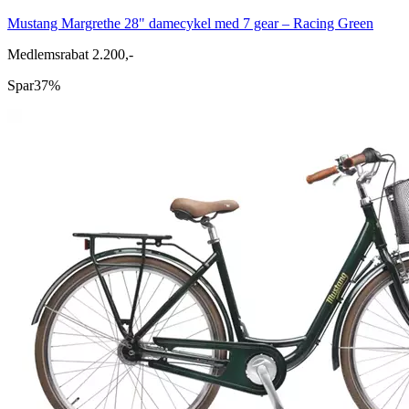
Mustang Margrethe 28" damecykel med 7 gear – Racing Green
Medlemsrabat 2.200,-
Spar
37%